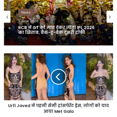
News
News
29 May 2026
1 June 2026
Hardik Pandya की GF Mahieka ने शेयर
की रोमांटिक ट्रिप की तस्वीरें, फैन्स ने पूछी
शादी की तारीख
RCB ने GT को मात देकर जीता IPL 2026
का खिताब, बैक-टू-बैक दूसरी ट्रॉफी
Urfi
Javed
ने
पहनी
सेमी
ट्रांसपेरेंट
ड्रेस,
लोगों
को
Urfi Javed ने पहनी सेमी ट्रांसपेरेंट ड्रेस, लोगों को याद
याद
आया
आया Met Gala
Met