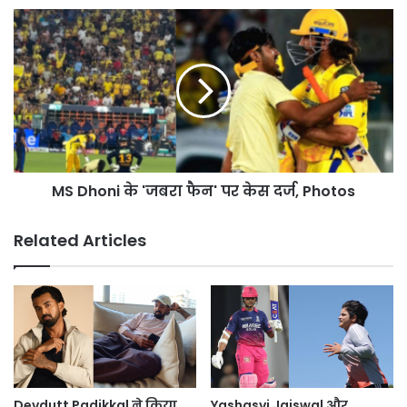
Gala
MS
Dhoni
के
'जबरा
फैन'
पर
केस
दर्ज,
Photos
MS Dhoni के 'जबरा फैन' पर केस दर्ज, Photos
Related Articles
Devdutt Padikkal ने किया
Yashasvi Jaiswal और