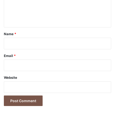
m
e
n
t
*
Name
*
Email
*
Website