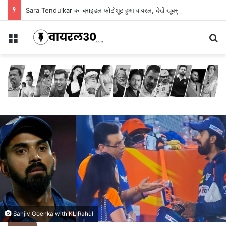
Sara Tendulkar का ब्राइडल फोटोशूट हुआ वायरल, देखें खूबसूरत तस्वीरें
Menu
Se
Sanjiv Goenka with KL Rahul