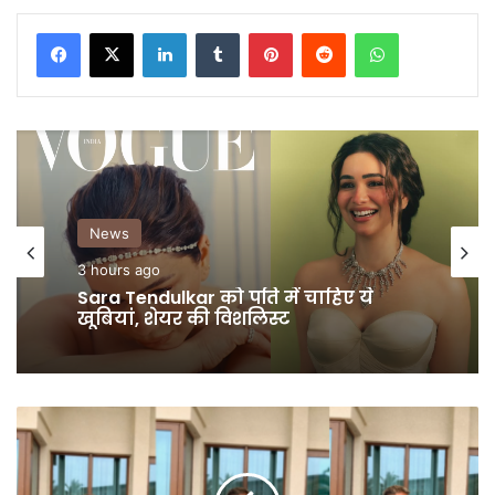
LinkedIn
Tumblr
Pinterest
Reddit
WhatsApp
GALLERY
1 day ago
क्या आपने देखीं नीली साड़ी में Ananya
Panday की तस्वीरें
Hardik
Pandya
Wedding:
दोबारा