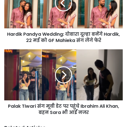
दूल्हा
बनेंगे
Hardik,
22
मई
Hardik Pandya Wedding: दोबारा दूल्हा बनेंगे Hardik,
को
GF
22 मई को GF Mahieka संग लेंगे फेरे
Mahieka
संग
Palak
लेंगे
Tiwari
फेरे
संग
मूवी
डेट
पर
पहुंचे
Ibrahim
Ali
Palak Tiwari संग मूवी डेट पर पहुंचे Ibrahim Ali Khan,
Khan,
बहन
बहन Sara भी आईं नजर
Sara
भी