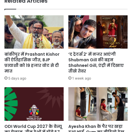
Related Articles
आईं
नजर
बांकीपुर में Prashant Kishor
‘द ट्रेटर्स 2’ में नजर आएंगी
की ऐतिहासिक जीत, BJP
Shubman Gill की बहन
प्रत्याशी को 19 हजार वोट से दी
Shahneel Gill, एंट्री में दिखाए
मात
तीखे तेवर
5 days ago
1 week ago
ODI World Cup 2027 के वेन्यू
Ayesha Khan के पैर पर खड़ा
का ऐलान, तीन देशों में होंगे 57
हुआ भाई, Gym का वीडियो देख