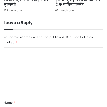
मुकाबले
CJP ने किया कमेंट
1 week ago
1 week ago
Leave a Reply
Your email address will not be published.
Required fields are
marked
*
C
o
m
m
e
n
t
*
Name
*