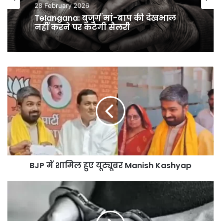
28 February 2026
Telangana: बुजुर्ग मां-बाप की देखभाल
नहीं करने पर कटेगी सैलरी
BJP
में
शामिल
हुए
यूट्यूबर
Manish
Kashyap
BJP में शामिल हुए यूट्यूबर Manish Kashyap
Jharkhand:
बेटे
ने
की