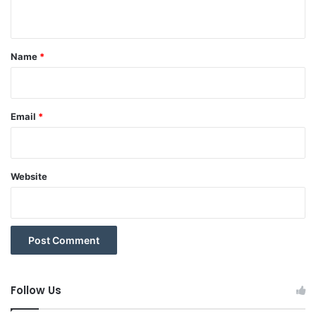
n
t
*
Name
*
Email
*
Website
Follow Us