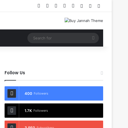
Facebook
X
YouTube
Instagram
RSS
Log In
Random Article
Sidebar
Search
for
Follow Us
400
Followers
1.7K
Followers
3,950
Subscribers