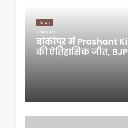
News
4 days ago
बांकीपुर में Prashant K
की ऐतिहासिक जीत, BJP
प्रत्याशी को 19 हजार वोट 
मात
इंस्टा
यूजर