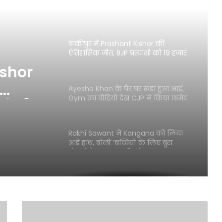
घुस कर महिला टीचर की हत्या, बेरहमी से
किए 34 वार
बांकीपुर में Prashant Kishor की
ऐतिहासिक जीत, BJP प्रत्याशी को 19 हजार
वोट से दी मात
ishor
Ayesha Khan के पैर पर खड़ा हुआ भाई,
Gym का वीडियो देख CJP ने किया कमेंट
से दी
Rakhi Sawant ने Kangana को लिया
आड़े हाथ, बोलीं ‘बच्चियों के लिए बुरा
बोलती है तू अपना चरित्र देख’
Kangana Ranaut पर CJP का पलटवार,
‘इन्हें कोई सीरियस नहीं लेता’
12वीं
के