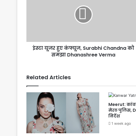
हुए
कंफ्यूज,
Surabhi
Chandna
को
समझा
Dhanashree
इंस्टा यूजर हुए कंफ्यूज, Surabhi Chandna को
Verma
समझा Dhanashree Verma
Related Articles
Meerut: कांवड़
मेरठ पुलिस, D
निर्देश
1 week ago