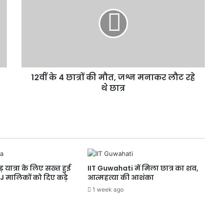
Faridabad Teacher Murder: स्कूल में
4
घुस कर महिला टीचर की हत्या, बेरहमी से
छात्रों
किए 34 वार
की
मौत,
बांकीपुर में Prashant Kishor की
जश्न
ऐतिहासिक जीत, BJP प्रत्याशी को 19 हजार
मनाकर
वोट से दी मात
लौट
12वीं के 4 छात्रों की मौत, जश्न मनाकर लौट रहे
रहे
थे
थे छात्र
Ayesha Khan के पैर पर खड़ा हुआ भाई,
छात्र
Gym का वीडियो देख CJP ने किया कमेंट
Rakhi Sawant ने Kangana को लिया
आड़े हाथ, बोलीं ‘बच्चियों के लिए बुरा
बोलती है तू अपना चरित्र देख’
 यात्रा के लिए सख्त हुई
IIT Guwahati में मिला छात्र का शव,
J मालिकों को दिए कड़े
आत्महत्या की आशंका
Kangana Ranaut पर CJP का पलटवार,
‘इन्हें कोई सीरियस नहीं लेता’
1 week ago