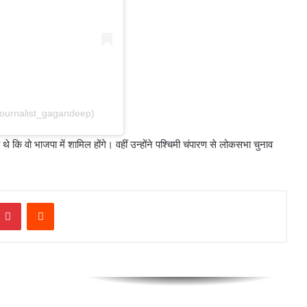
घुस कर महिला टीचर की हत्या, बेरहमी से
किए 34 वार
बांकीपुर में Prashant Kishor की
ऐतिहासिक जीत, BJP प्रत्याशी को 19 हजार
वोट से दी मात
journalist_gagandeep)
Ayesha Khan के पैर पर खड़ा हुआ भाई,
Gym का वीडियो देख CJP ने किया कमेंट
कि वो भाजपा में शामिल होंगे। वहीं उन्होंने पश्चिमी चंपारण से लोकसभा चुनाव
Rakhi Sawant ने Kangana को लिया
आड़े हाथ, बोलीं ‘बच्चियों के लिए बुरा
mblr
Pinterest
Reddit
बोलती है तू अपना चरित्र देख’
Kangana Ranaut पर CJP का पलटवार,
‘इन्हें कोई सीरियस नहीं लेता’
Faridabad Teacher Murder: स्कूल में