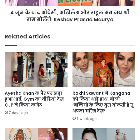
सब
4 जून के बाद ओवैसी, अखिलेश और राहुल सब जय श्री
जय
श्री
राम बोलेंगे: Keshav Prasad Maurya
राम
बोलेंगे:
Related Articles
Keshav
Prasad
Maurya
Ayesha Khan के पैर पर खड़ा
Rakhi Sawant ने Kangana
हुआ भाई, Gym का वीडियो देख
को लिया आड़े हाथ, बोलीं
CJP ने किया कमेंट
‘बच्चियों के लिए बुरा बोलती है तू
अपना चरित्र देख’
7 days ago
1 week ago