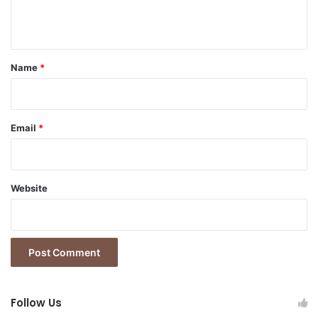
n
t
*
Name
*
Email
*
Website
Follow Us