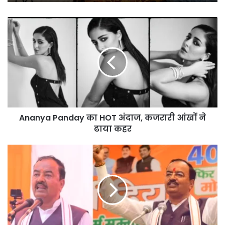
Ananya
बांकीपुर में Prashant Kishor की
Panday
ऐतिहासिक जीत, BJP प्रत्याशी को 19 हजार
का
वोट से दी मात
HOT
अंदाज,
कजरारी
आंखों
ने
ढाया
Ananya Panday का HOT अंदाज, कजरारी आंखों ने
कहर
ढाया कहर
4
जून
के
बाद
ओवैसी,
अखिलेश
और
राहुल