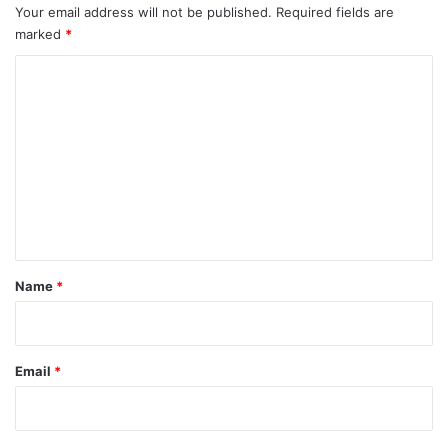
Your email address will not be published.
Required fields are
marked
*
C
o
m
m
e
n
t
*
Name
*
Email
*