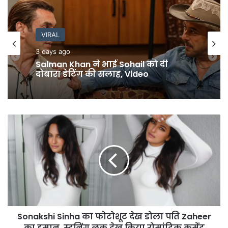
News
VIRAL
4 days ago
3 days ago
Faridabad Teacher Murder: स्कूल में
घुस कर महिला टीचर की हत्या, बेरहमी से
किए 34 वार
Salman Khan ने भाई Sohail को दी
Sonakshi
दोबारा डेटिंग की सलाह, Video
Sinha
का
फोटोशूट
देख
डोला
पति
Zaheer
का
Sonakshi Sinha का फोटोशूट देख डोला पति Zaheer
इमान,
स्टनिंग
का इमान, स्टनिंग लुक देख किया रोमांटिक कमेंट