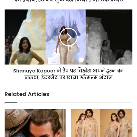
लुक
देख
Shanaya
किया
Kapoor
रोमांटिक
ने
कमेंट
रैंप
पर
बिखेरा
अपने
हुस्न
का
Shanaya Kapoor ने रैंप पर बिखेरा अपने हुस्न का
जलवा,
इंटरनेट
जलवा, इंटरनेट पर छाया ग्लैमरस अंदाज
पर
छाया
Related Articles
ग्लैमरस
अंदाज