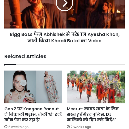
से
परेशान
Ayesha
Khan,
जारी
Bigg Boss फेम Abhishek से परेशान Ayesha Khan,
किया
Khaali
जारी किया Khaali Botal का Video
Botal
का
Related Articles
Video
Gen Z पर Kangana Ranaut
Meerut: कांवड़ यात्रा के लिए
ने निकाली भड़ास, बोलीं ‘छी इन्हें
सख्त हुई मेरठ पुलिस, DJ
कौन पैदा कर रहा है’
मालिकों को दिए कड़े निर्देश
2 weeks ago
2 weeks ago