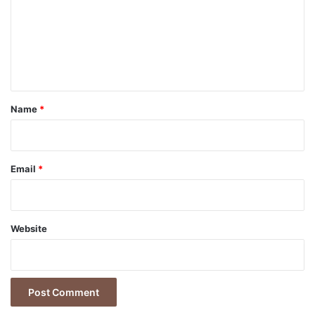
m
e
n
t
*
Name
*
Email
*
Website