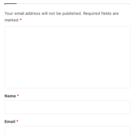
Your email address will not be published.
Required fields are
marked
*
C
o
m
m
e
n
t
*
Name
*
Email
*