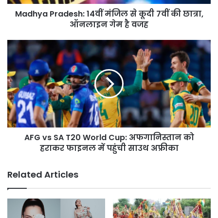
छात्रा,
Madhya Pradesh: 14वीं मंजिल से कूदी 7वीं की छात्रा,
ऑनलाइन
गेम
ऑनलाइन गेम है वजह
है
वजह
AFG
vs
SA
T20
World
Cup:
अफगानिस्तान
को
हराकर
AFG vs SA T20 World Cup: अफगानिस्तान को
फाइनल
में
हराकर फाइनल में पहुंची साउथ अफ्रीका
पहुंची
साउथ
Related Articles
अफ्रीका