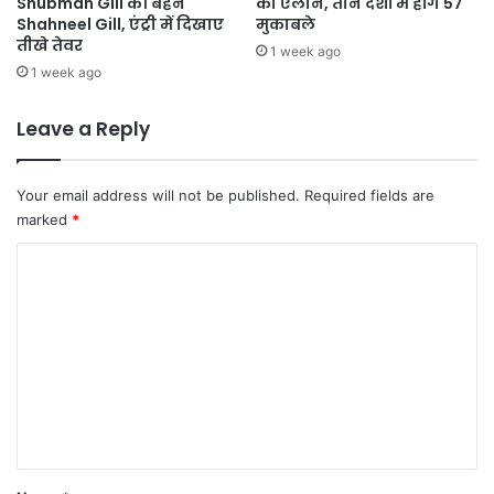
Shubman Gill की बहन
का ऐलान, तीन देशों में होंगे 57
Shahneel Gill, एंट्री में दिखाए
मुकाबले
तीखे तेवर
1 week ago
1 week ago
Leave a Reply
Your email address will not be published.
Required fields are
marked
*
C
o
m
m
e
n
t
*