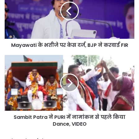
पर
केस
दर्ज,
BJP
ने
करवाई
Mayawati के भतीजे पर केस दर्ज, BJP ने करवाई FIR
FIR
Sambit
Patra
ने
PURI
में
नामांकन
से
पहले
किया
Sambit Patra ने PURI में नामांकन से पहले किया
Dance,
VIDEO
Dance, VIDEO