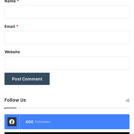
Name
*
Email
*
Website
Follow Us
400
Followers