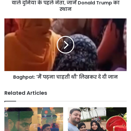
दुनिया
वाले दुनिया के पहले नेता, जानें Donald Trump का
के
स्थान
पहले
नेता,
Baghpat:
जानें
'मैं
Donald
पढ़ना
Trump
चाहती
का
थी'
स्थान
लिखकर
दे
दी
जान
Baghpat: 'मैं पढ़ना चाहती थी' लिखकर दे दी जान
Related Articles