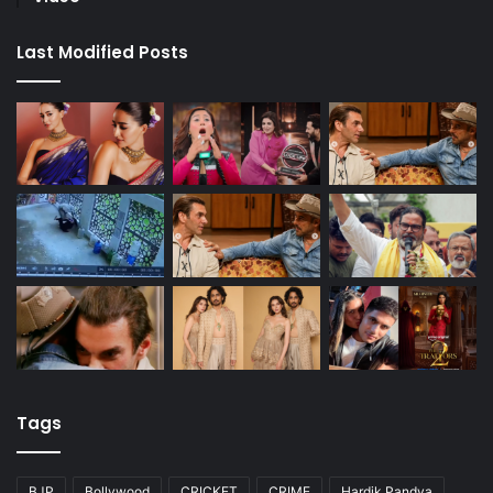
Last Modified Posts
Tags
BJP
Bollywood
CRICKET
CRIME
Hardik Pandya