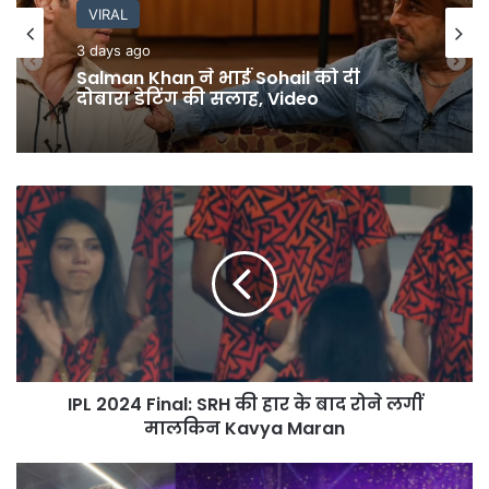
News
VIRAL
4 days ago
3 days ago
Faridabad Teacher Murder: स्कूल में
घुस कर महिला टीचर की हत्या, बेरहमी से
किए 34 वार
Salman Khan ने भाई Sohail को दी
IPL
दोबारा डेटिंग की सलाह, Video
2024
Final:
SRH
की
हार
के
बाद
रोने
IPL 2024 Final: SRH की हार के बाद रोने लगीं
लगीं
मालकिन
मालकिन Kavya Maran
Kavya
Maran
KKR