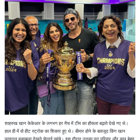
शाहरुख खान केकेआर के लगभग हर मैच में टीम का हौसला बढ़ाते देखे गए थे।
हाल ही में वो हीट स्ट्रोक का शिकार हुए थे। बीमार होने के बावजूद किंग खान
फाइनल मुकाबला देखने चेन्नई पहुंचे। इस दौरान उनका पूरा परिवार और कुछ बेहद