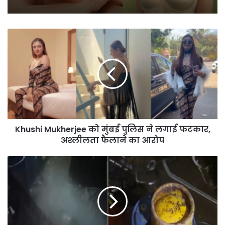
क्या आपने देखीं नीली साड़ी में Ananya
Panday की तस्वीरें
Sara Tendulkar को पति में चाहिए ये
खूबियां, शेयर की विशलिस्ट
Khushi
Mukherjee
को
मुंबई
पुलिस
ने
लगाई
फटकार,
अश्लीलता
Khushi Mukherjee को मुंबई पुलिस ने लगाई फटकार,
फैलाने
का
अश्लीलता फैलाने का आरोप
आरोप
Indore
Gass
Leak:
इंदौर
में
जहरीली
गैस