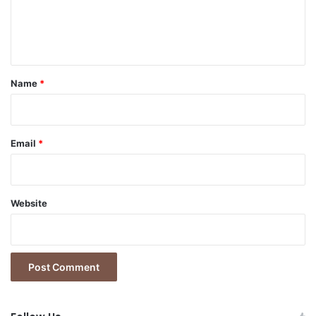
e
n
t
*
Name
*
Email
*
Website