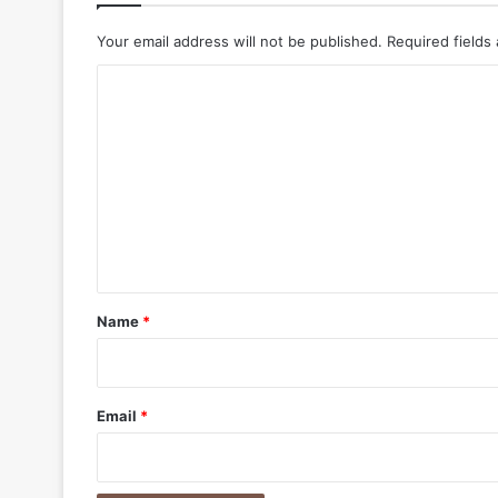
o
b
Your email address will not be published.
Required fields
b
C
y
ने
o
क
m
र
दि
m
या
e
क
में
n
ट
t
*
Name
*
Email
*