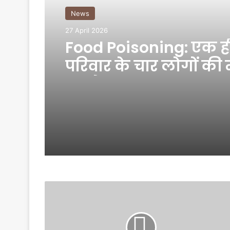
News
27 April 2026
Food Poisoning: एक ह
परिवार के चार लोगों की 
सबने खाया था तरबूज
S
u
n
n
y