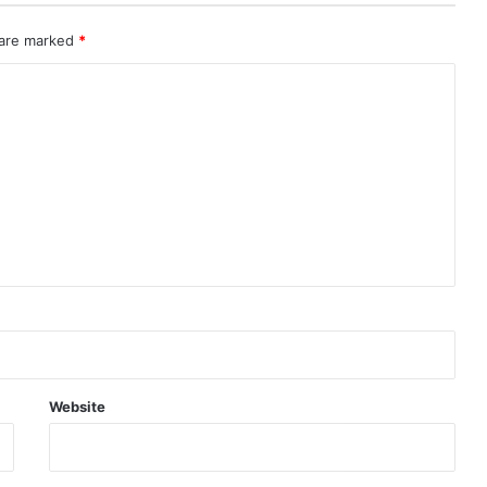
त
के
 are marked
*
बी
च
मं
ड
रा
या
बा
रि
श
का
सा
या
Website