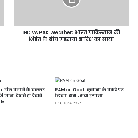
P
Food Poisoning: एक ही परिवार के चार
A
लोगों की मौत, सबने खाया था तरबूज
K
W
IND vs PAK Weather: भारत पाकिस्तान की
e
भिड़ंत के बीच मंडराया बारिश का साया
a
Raghav Chadha: ‘उड़ान यात्री कैफे’ पहुंचे
t
राघव चड्ढा, पी 10 रुपये की चाय
h
e
r
Khushi Mukherjee को मुंबई पुलिस ने
:
लगाई फटकार, अश्लीलता फैलाने का
भा
आरोप
र
: रील बनाने के चक्कर
RAM on Goat: कुर्बानी के बकरे पर
त
की जान, देखते ही देखते
लिखा ‘राम’, मचा हंगामा
Salim Khan की बिगड़ी तबीयत, पापा से
पा
कार
मिलने अस्पताल पहुंचे Salman
कि
16 June 2024
स्ता
न
की
भि
ड़ं