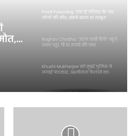
Food Poisoning: एक ही परिवार के चार
लोगों की मौत, सबने खाया था तरबूज
ी
मौत,
Raghav Chadha: ‘उड़ान यात्री कैफे’ पहुंचे
राघव चड्ढा, पी 10 रुपये की चाय
Khushi Mukherjee को मुंबई पुलिस ने
लगाई फटकार, अश्लीलता फैलाने का
आरोप
Salim Khan की बिगड़ी तबीयत, पापा से
मिलने अस्पताल पहुंचे Salman
I
N
Ayesha Khan को मुंबई पुलिस ने जबरन
D
हिरासत में लिया, बोलीं ‘मैं सिर्फ खड़ी थी’
v
s