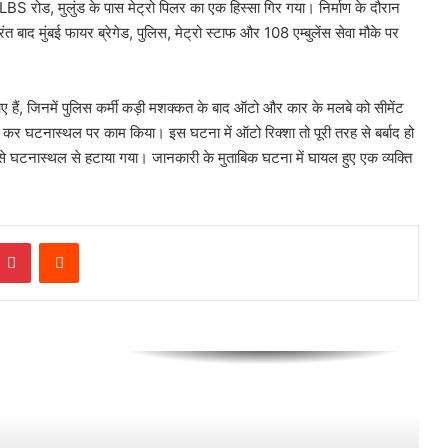
S रोड, मुलुंड के पास मेट्रो पिलर का एक हिस्सा गिर गया। निर्माण के दौरान
ंत बाद मुंबई फायर ब्रेगेड, पुलिस, मेट्रो स्टाफ और 108 एम्बुलेंस सेवा मौके पर
Food Poisoning: एक ही परिवार के चार
लोगों की मौत, सबने खाया था तरबूज
हैं, जिनमें पुलिस कर्मी कड़ी मशक्कत के बाद ऑटो और कार के मलबे को सीमेंट
Raghav Chadha: ‘उड़ान यात्री कैफे’ पहुंचे
 कर घटनास्थल पर काम किया। इस घटना में ऑटो रिक्शा तो पूरी तरह से बर्बाद हो
राघव चड्ढा, पी 10 रुपये की चाय
े घटनास्थल से हटाया गया। जानकारी के मुताबिक घटना में घायल हुए एक व्यक्ति
Khushi Mukherjee को मुंबई पुलिस ने
लगाई फटकार, अश्लीलता फैलाने का
Pinterest
Reddit
आरोप
Salim Khan की बिगड़ी तबीयत, पापा से
मिलने अस्पताल पहुंचे Salman
Ayesha Khan को मुंबई पुलिस ने जबरन
हिरासत में लिया, बोलीं ‘मैं सिर्फ खड़ी थी’