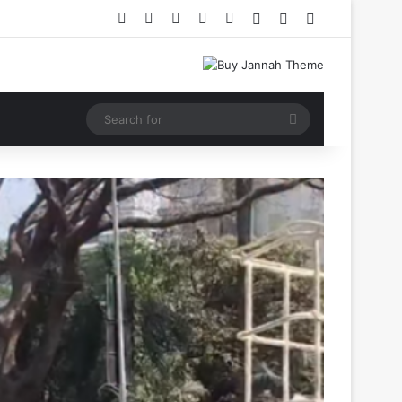
Facebook
X
YouTube
Instagram
RSS
Log In
Random Article
Sidebar
Search
for