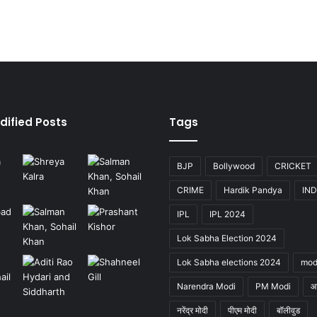
dified Posts
Tags
BJP
Bollywood
CRICKET
CRIME
Hardik Pandya
IND
IPL
IPL 2024
Lok Sabha Election 2024
Lok Sabha elections 2024
mod
Narendra Modi
PM Modi
आ
नरेंद्र मोदी
पीएम मोदी
बॉलीवुड