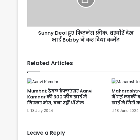
D
e
o
l
Sunny Deol हुए फिटनेस फ्रीक, तस्वीरें देख
हु
भाई Bobby ने कर दिया कमेंट
ए
फि
ट
ने
Related Articles
स
फ्री
क
,
Mumbai: ट्रेवल इंफ्लूएंसर Aanvi
Maharashtra
त
Kamdar की 300 फीट खाई में
में गई लड़की 
स्वी
गिरकर मौत, बना रहीं थीं रील
खाई में गिरी 
रें
18 July 2024
18 June 2024
दे
ख
भा
ई
Leave a Reply
B