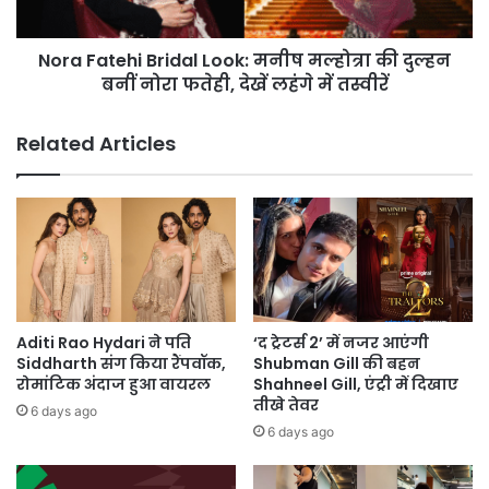
दुल्हन
बनीं
Nora Fatehi Bridal Look: मनीष मल्होत्रा की दुल्हन
नोरा
फतेही,
बनीं नोरा फतेही, देखें लहंगे में तस्वीरें
देखें
लहंगे
Related Articles
में
तस्वीरें
Aditi Rao Hydari ने पति
‘द ट्रेटर्स 2’ में नजर आएंगी
Siddharth संग किया रैंपवॉक,
Shubman Gill की बहन
रोमांटिक अंदाज हुआ वायरल
Shahneel Gill, एंट्री में दिखाए
तीखे तेवर
6 days ago
6 days ago