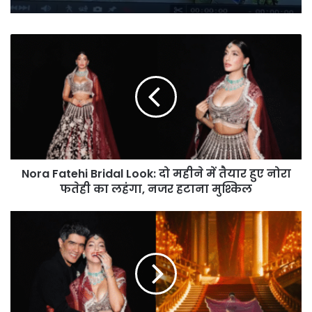
Nora
Fatehi
Bridal
Look:
दो
महीने
में
तैयार
हुए
Nora Fatehi Bridal Look: दो महीने में तैयार हुए नोरा
नोरा
फतेही
फतेही का लहंगा, नजर हटाना मुश्किल
का
लहंगा,
Nora
नजर
Fatehi
हटाना
Bridal
मुश्किल
Look:
मनीष
मल्होत्रा
की