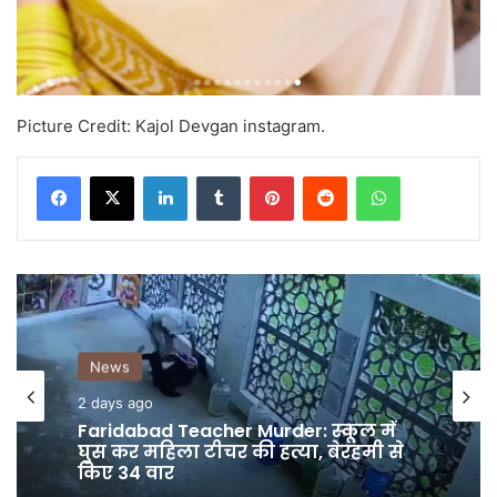
Picture Credit: Kajol Devgan instagram.
LinkedIn
Tumblr
Pinterest
Reddit
WhatsApp
News
2 days ago
Allaince में आते ही Sohail पर भड़के
Salman Khan, बोले ‘तू अभी भी सीमा की
सुन रहा है’