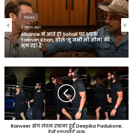
News
4 days ago
बांकीपुर में Prashant Kishor की
ऐतिहासिक जीत, BJP प्रत्याशी को 19 हजार
वोट से दी मात
Ranveer
संग
लंदन
रवाना
हुईं
Deepika
Padukone,
देखें
एयरपोर्ट
Ranveer संग लंदन रवाना हुईं Deepika Padukone,
लुक
देखें एयरपोर्ट लुक