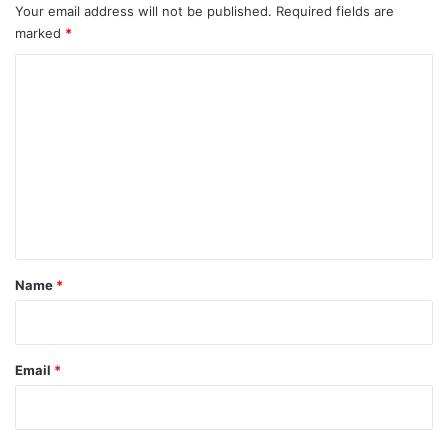
Your email address will not be published.
Required fields are
marked
*
C
o
m
m
e
n
t
*
Name
*
Email
*