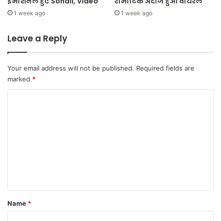
इमोशनल हुए Sohail, Video
रोमांटिक अंदाज हुआ वायरल
1 week ago
1 week ago
Leave a Reply
Your email address will not be published.
Required fields are
marked
*
C
o
m
m
e
n
t
*
Name
*