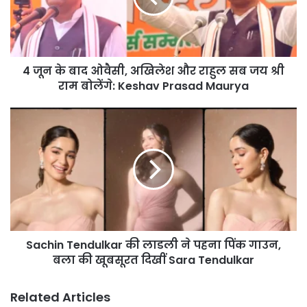
अखिलेश
और
राहुल
सब
4 जून के बाद ओवैसी, अखिलेश और राहुल सब जय श्री
जय
श्री
राम बोलेंगे: Keshav Prasad Maurya
राम
बोलेंगे:
Sachin
Keshav
Tendulkar
Prasad
की
Maurya
लाडली
ने
पहना
पिंक
गाउन,
बला
Sachin Tendulkar की लाडली ने पहना पिंक गाउन,
की
खूबसूरत
बला की खूबसूरत दिखीं Sara Tendulkar
दिखीं
Sara
Related Articles
Tendulkar