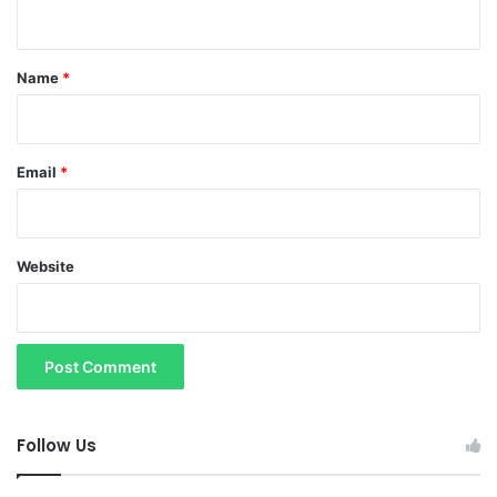
n
t
*
Name
*
Email
*
Website
Follow Us