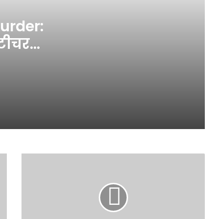
urder:
बांकीपुर में Prashant Kishor की
ऐतिहासिक जीत, BJP प्रत्याशी को 19 हजार
 टीचर
वोट से दी मात
 34 वार
‘द ट्रेटर्स 2’ में नजर आएंगी Shubman Gill
की बहन Shahneel Gill, एंट्री में दिखाए
तीखे तेवर
ODI World Cup 2027 के वेन्यू का
ऐलान, तीन देशों में होंगे 57 मुकाबले
Hema
Malini:
हेमा
मालिनी
ने
लिया