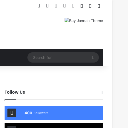
Facebook
X
YouTube
Instagram
RSS
Log In
Random Article
Sidebar
Search
for
Follow Us
400
Followers