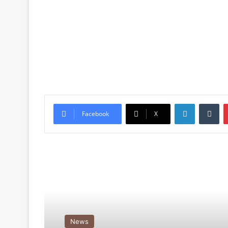
LinkedIn
Tu
Facebook
X
Read Next
News