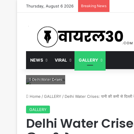
Thursday, August 6 2026
Breaking News
NEWS
VIRAL
GALLERY
Delhi Water Crises
Home
/
GALLERY
/
Delhi Water Crises: पानी की कमी से दिल्ली 
GALLERY
Delhi Water Crise