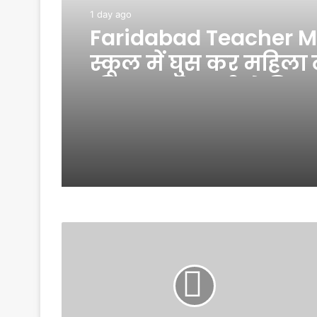
1 day ago
Faridabad Teacher M
स्कूल में घुस कर महिला
की हत्या, बेरहमी से किए
RAM
on
Goat:
कुर्बानी
के
बकरे