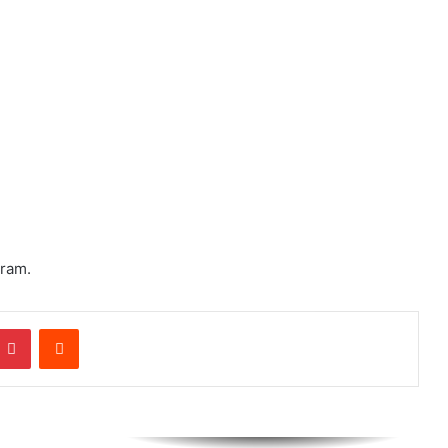
क्या आपने देखीं नीली साड़ी में Ananya
Panday की तस्वीरें
Salman Khan ने भाई Sohail को दी
दोबारा डेटिंग की सलाह, Video
Faridabad Teacher Murder: स्कूल में
घुस कर महिला टीचर की हत्या, बेरहमी से
किए 34 वार
gram.
Allaince में आते ही Sohail पर भड़के
Salman Khan, बोले ‘तू अभी भी सीमा की
mblr
Pinterest
Reddit
सुन रहा है’
बांकीपुर में Prashant Kishor की
ऐतिहासिक जीत, BJP प्रत्याशी को 19 हजार
वोट से दी मात