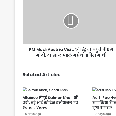
PM
Modi
Austria
Visit:
ऑस्ट्रिया
पहुंचे
पीएम
मोदी,
41
PM Modi Austria Visit: ऑस्ट्रिया पहुंचे पीएम
साल
पहले
मोदी, 41 साल पहले गईं थीं इंदिरा गांधी
गईं
थीं
इंदिरा
Related Articles
गांधी
Allaince में हुई Salman Khan की
Aditi Rao Hy
एंट्री, बड़े भाई को देख इमोशनल हुए
संग किया रैंप
Sohail, Video
हुआ वायरल
6 days ago
7 days ago