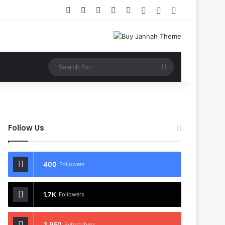
Facebook
X
YouTube
Instagram
RSS
Log In
Random Article
Sidebar
Search
for
Follow Us
400
Followers
1.7K
Followers
3,950
Subscribers