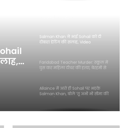
क्या आपने देखीं नीली साड़ी में Ananya
Panday की तस्वीरें
Salman Khan ने भाई Sohail को दी
दोबारा डेटिंग की सलाह, Video
ohail
सलाह,
Faridabad Teacher Murder: स्कूल में
घुस कर महिला टीचर की हत्या, बेरहमी से
किए 34 वार
Allaince में आते ही Sohail पर भड़के
Salman Khan, बोले ‘तू अभी भी सीमा की
सुन रहा है’
बांकीपुर में Prashant Kishor की
ऐतिहासिक जीत, BJP प्रत्याशी को 19 हजार
वोट से दी मात