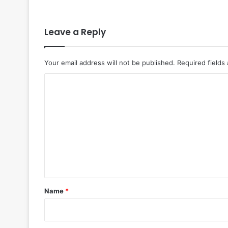
Leave a Reply
Your email address will not be published.
Required fields
C
o
m
m
e
n
t
*
Name
*