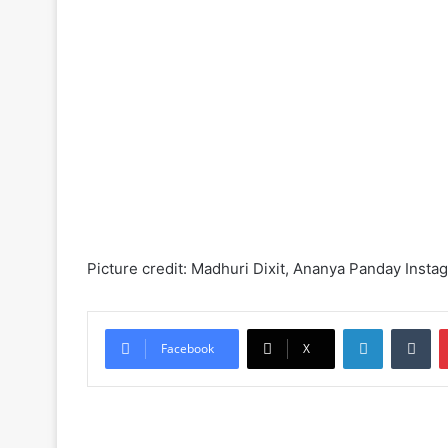
Picture credit: Madhuri Dixit, Ananya Panday Insta
LinkedIn
Tu
Facebook
X