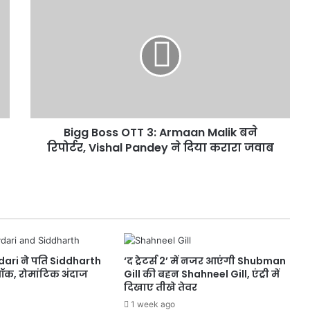
Bigg
Boss
क्या आपने देखीं नीली साड़ी में Ananya
OTT
Panday की तस्वीरें
3:
Armaan
Malik
बने
Salman Khan ने भाई Sohail को दी
रिपोर्टर,
दोबारा डेटिंग की सलाह, Video
Vishal
Bigg Boss OTT 3: Armaan Malik बने
Pandey
ने
रिपोर्टर, Vishal Pandey ने दिया करारा जवाब
Faridabad Teacher Murder: स्कूल में
दिया
घुस कर महिला टीचर की हत्या, बेरहमी से
करारा
किए 34 वार
जवाब
Allaince में आते ही Sohail पर भड़के
Salman Khan, बोले ‘तू अभी भी सीमा की
सुन रहा है’
dari ने पति Siddharth
‘द ट्रेटर्स 2’ में नजर आएंगी Shubman
वॉक, रोमांटिक अंदाज
Gill की बहन Shahneel Gill, एंट्री में
बांकीपुर में Prashant Kishor की
दिखाए तीखे तेवर
ऐतिहासिक जीत, BJP प्रत्याशी को 19 हजार
1 week ago
वोट से दी मात