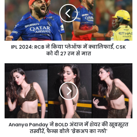
RCB
ने
किया
प्लेऑफ
में
क्वालिफाई,
CSK
IPL 2024: RCB ने किया प्लेऑफ में क्वालिफाई, CSK
को
दी
को दी 27 रन से मात
27
रन
Ananya
से
Panday
मात
ने
BOLD
अंदाज
में
शेयर
की
खूबसूरत
Ananya Panday ने BOLD अंदाज में शेयर की खूबसूरत
तस्वीरें,
फैन्स
तस्वीरें, फैन्स बोले 'ब्रेकअप का ग्लो'
बोले