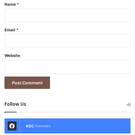
*
Name
*
Email
*
Website
Follow Us
400
Followers