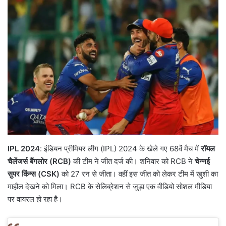
IPL 2024
: इंडियन प्रीमियर लीग (IPL) 2024 के खेले गए 68वें मैच में
रॉयल
चैलेंजर्स बैंगलोर (RCB)
की टीम ने जीत दर्ज की। शनिवार को RCB ने
चेन्नई
सुपर किंग्स (CSK)
को 27 रन से जीता। वहीं इस जीत को लेकर टीम में खुशी का
माहौल देखने को मिला। RCB के सेलिब्रेशन से जुड़ा एक वीडियो सोशल मीडिया
पर वायरल हो रहा है।