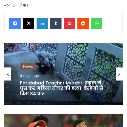
ब्रेक लगा दिया।
LinkedIn
Tumblr
Pinterest
Reddit
WhatsApp
News
News
4 days ago
4 days ago
Allaince में आते ही Sohail पर भड़के
Salman Khan, बोले ‘तू अभी भी सीमा की
सुन रहा है’
Faridabad Teacher Murder: स्कूल में
IPL
घुस कर महिला टीचर की हत्या, बेरहमी से
2024:
किए 34 वार