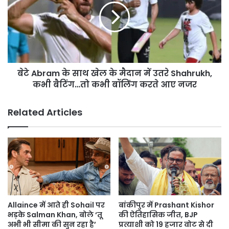
साथ
खेल
के
मैदान
में
उतरे
बेटे Abram के साथ खेल के मैदान में उतरे Shahrukh,
Shahrukh,
कभी
कभी बैटिंग…तो कभी बॉलिंग करते आए नजर
बैटिंग…
तो
Related Articles
कभी
बॉलिंग
करते
आए
नजर
Allaince में आते ही Sohail पर
बांकीपुर में Prashant Kishor
भड़के Salman Khan, बोले ‘तू
की ऐतिहासिक जीत, BJP
अभी भी सीमा की सुन रहा है’
प्रत्याशी को 19 हजार वोट से दी