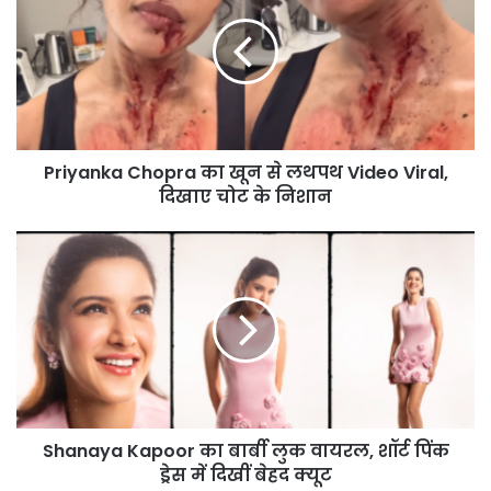
का
खून
से
लथपथ
Video
Viral,
दिखाए
Priyanka Chopra का खून से लथपथ Video Viral,
चोट
के
दिखाए चोट के निशान
निशान
Shanaya
Kapoor
का
बार्बी
लुक
वायरल,
शॉर्ट
पिंक
ड्रेस
Shanaya Kapoor का बार्बी लुक वायरल, शॉर्ट पिंक
में
दिखीं
ड्रेस में दिखीं बेहद क्यूट