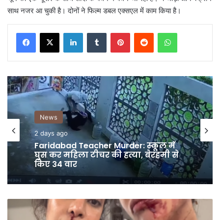
साथ नजर आ चुकी है। दोनों ने फिल्म डबल एक्सएल में काम किया है।
LinkedIn
Tumblr
Pinterest
Reddit
WhatsApp
News
News
2 days ago
2 days ago
Allaince में आते ही Sohail पर भड़के
Salman Khan, बोले ‘तू अभी भी सीमा की
सुन रहा है’
Faridabad Teacher Murder: स्कूल में
Priyanka
घुस कर महिला टीचर की हत्या, बेरहमी से
Chopra
किए 34 वार