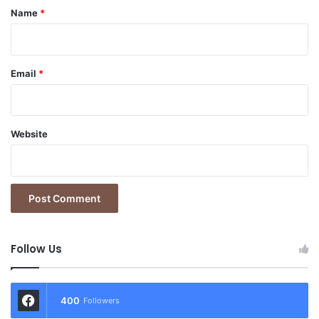
*
Name
*
Email
*
Website
Follow Us
400
Followers