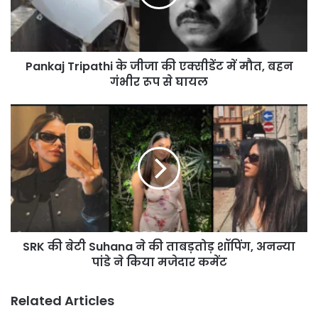
एक्सीडेंट
में
मौत,
बहन
Pankaj Tripathi के जीजा की एक्सीडेंट में मौत, बहन
गंभीर
रूप
गंभीर रूप से घायल
से
घायल
SRK
की
बेटी
Suhana
ने
की
ताबड़तोड़
शॉपिंग,
अनन्या
SRK की बेटी Suhana ने की ताबड़तोड़ शॉपिंग, अनन्या
पांडे
ने
पांडे ने किया मजेदार कमेंट
किया
मजेदार
Related Articles
कमेंट