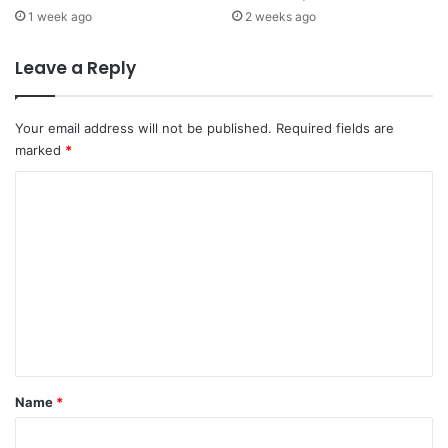
1 week ago
2 weeks ago
Leave a Reply
Your email address will not be published.
Required fields are
marked
*
C
o
m
m
e
n
t
*
Name
*