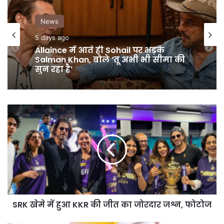
GALLERY
News
19 hours ago
5 days ago
Sara Tendulkar का ब्राइडल फोटोशूट हुआ
वायरल, देखें खूबसूरत तस्वीरें
Allaince में आते ही Sohail पर भड़के
Salman Khan, बोले ‘तू अभी भी सीमा की
SRK
सुन रहा है’
खेमे
में
हुआ
KKR
की
जीत
का
जोरदार
SRK खेमे में हुआ KKR की जीत का जोरदार जश्न, फोटोज
जश्न,
फोटोज