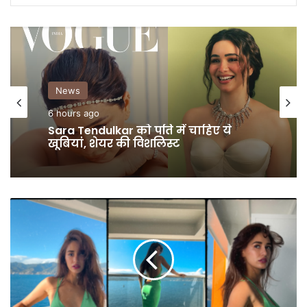
News
GALLERY
6 hours ago
1 day ago
Sara Tendulkar को पति में चाहिए ये
क्या आपने देखीं नीली साड़ी में Ananya
खूबियां, शेयर की विशलिस्ट
Panday की तस्वीरें
Disha
Patani
ने
पहना
डीपनेक
ड्रेस,
Ambani
की