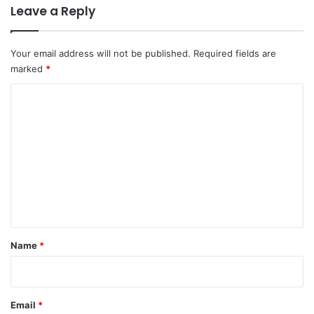
Leave a Reply
Your email address will not be published.
Required fields are
marked
*
C
o
m
m
e
n
t
*
Name
*
Email
*