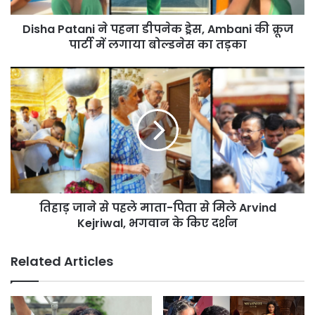
क्रूज
Disha Patani ने पहना डीपनेक ड्रेस, Ambani की क्रूज
पार्टी
में
पार्टी में लगाया बोल्डनेस का तड़का
लगाया
बोल्डनेस
तिहाड़
का
जाने
तड़का
से
पहले
माता-
पिता
से
मिले
Arvind
तिहाड़ जाने से पहले माता-पिता से मिले Arvind
Kejriwal,
भगवान
Kejriwal, भगवान के किए दर्शन
के
किए
Related Articles
दर्शन